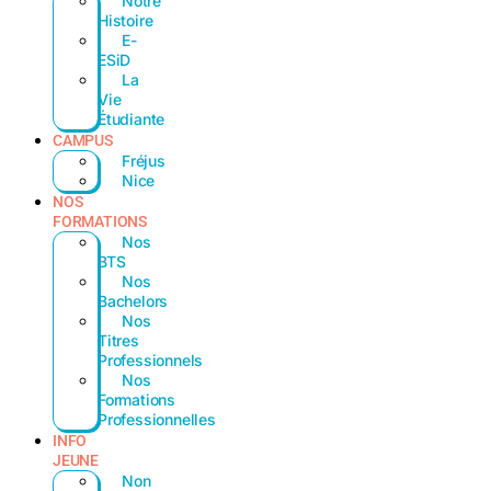
Notre
Histoire
E-
ESiD
La
Vie
Étudiante
CAMPUS
Fréjus
Nice
NOS
FORMATIONS
Nos
BTS
Nos
Bachelors
Nos
Titres
Professionnels
Nos
Formations
Professionnelles
INFO
JEUNE
Non