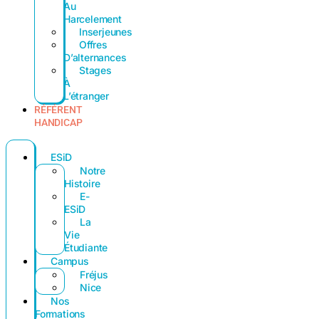
Au
Harcelement
Inserjeunes
Offres
D’alternances
Stages
À
L’étranger
RÉFÉRENT
HANDICAP
ESiD
Notre
Histoire
E-
ESiD
La
Vie
Étudiante
Campus
Fréjus
Nice
Nos
Formations