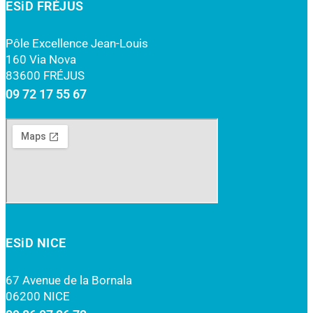
ESiD FRÉJUS
Pôle Excellence Jean-Louis
160 Via Nova
83600 FRÉJUS
09 72 17 55 67
ESiD NICE
67 Avenue de la Bornala
06200 NICE