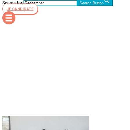
Search for:
Search Button
JE CANDIDATE
Communiqu
– ESiD
Nice-Fréjus