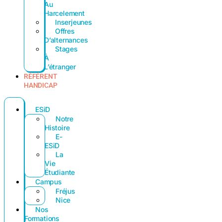
Au
Harcelement
Inserjeunes
Offres
D’alternances
Stages
À
L’étranger
RÉFÉRENT
HANDICAP
ESiD
Notre
Histoire
E-
ESiD
La
Vie
Étudiante
Campus
Fréjus
Nice
Nos
Formations