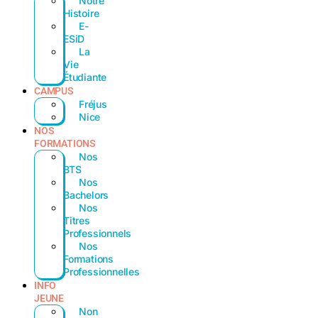
Notre
Histoire
E-
ESiD
La
Vie
Étudiante
CAMPUS
Fréjus
Nice
NOS
FORMATIONS
Nos
BTS
Nos
Bachelors
Nos
Titres
Professionnels
Nos
Formations
Professionnelles
INFO
JEUNE
Non