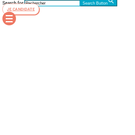
Search for:
Search Button
JE CANDIDATE
Aide au
financemen
du permis
de conduire