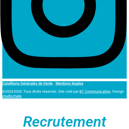
Conditions Générales de Vente
.
Mentions légales
©2024 ESiD. Tous droits réservés.
Site créé par
BT Communication
. Design
studio:mate
Recrutement