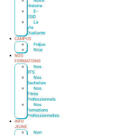
Notre
Histoire
E-
ESiD
La
Vie
Étudiante
CAMPUS
Fréjus
Nice
NOS
FORMATIONS
Nos
BTS
Nos
Bachelors
Nos
Titres
Professionnels
Nos
Formations
Professionnelles
INFO
JEUNE
Non