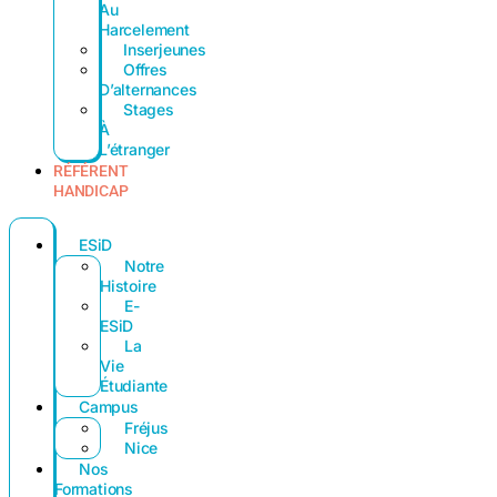
Au
Harcelement
Inserjeunes
Offres
D’alternances
Stages
À
L’étranger
RÉFÉRENT
HANDICAP
ESiD
Notre
Histoire
E-
ESiD
La
Vie
Étudiante
Campus
Fréjus
Nice
Nos
Formations