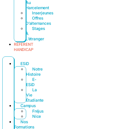
Au
Harcelement
Inserjeunes
Offres
D’alternances
Stages
À
L’étranger
RÉFÉRENT
HANDICAP
ESiD
Notre
Histoire
E-
ESiD
La
Vie
Étudiante
Campus
Fréjus
Nice
Nos
Formations