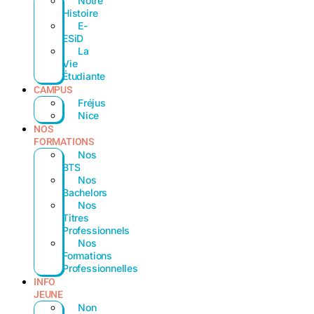
Notre
Histoire
E-
ESiD
La
Vie
Étudiante
CAMPUS
Fréjus
Nice
NOS
FORMATIONS
Nos
BTS
Nos
Bachelors
Nos
Titres
Professionnels
Nos
Formations
Professionnelles
INFO
JEUNE
Non