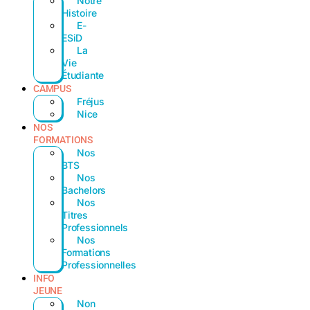
Notre
Histoire
E-
ESiD
La
Vie
Étudiante
CAMPUS
Fréjus
Nice
NOS
FORMATIONS
Nos
BTS
Nos
Bachelors
Nos
Titres
Professionnels
Nos
Formations
Professionnelles
INFO
JEUNE
Non