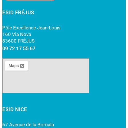
ESiD FRÉJUS
Pôle Excellence Jean-Louis
160 Via Nova
83600 FRÉJUS
09 72 17 55 67
ESiD NICE
67 Avenue de la Bornala