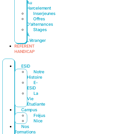
Au
Harcelement
Inserjeunes
Offres
D’alternances
Stages
À
L’étranger
RÉFÉRENT
HANDICAP
ESiD
Notre
Histoire
E-
ESiD
La
Vie
Étudiante
Campus
Fréjus
Nice
Nos
Formations