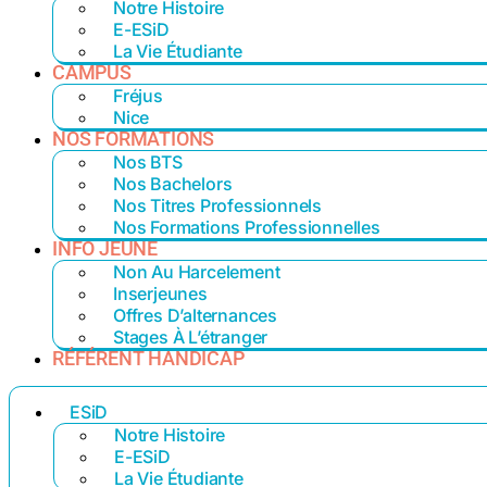
Notre Histoire
E-ESiD
La Vie Étudiante
CAMPUS
Fréjus
Nice
NOS FORMATIONS
Nos BTS
Nos Bachelors
Nos Titres Professionnels
Nos Formations Professionnelles
INFO JEUNE
Non Au Harcelement
Inserjeunes
Offres D’alternances
Stages À L’étranger
RÉFÉRENT HANDICAP
ESiD
Notre Histoire
E-ESiD
La Vie Étudiante