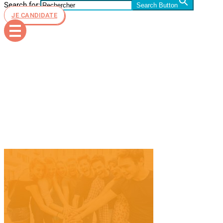
Search for:
Search Button
JE CANDIDATE
ESiD I
Étudiants