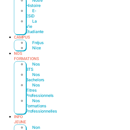
Notre
Histoire
E-
ESiD
La
Vie
Étudiante
CAMPUS
Fréjus
Nice
NOS
FORMATIONS
Nos
BTS
Nos
Bachelors
Nos
Titres
Professionnels
Nos
Formations
Professionnelles
INFO
JEUNE
Non