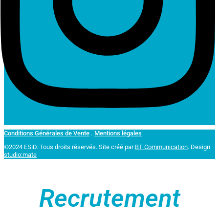
Conditions Générales de Vente
.
Mentions légales
©2024 ESiD. Tous droits réservés.
Site créé par
BT Communication
. Design
studio:mate
Recrutement