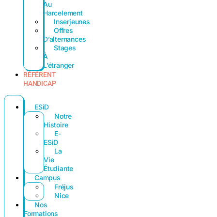
Au
Harcelement
Inserjeunes
Offres
D’alternances
Stages
À
L’étranger
RÉFÉRENT
HANDICAP
ESiD
Notre
Histoire
E-
ESiD
La
Vie
Étudiante
Campus
Fréjus
Nice
Nos
Formations