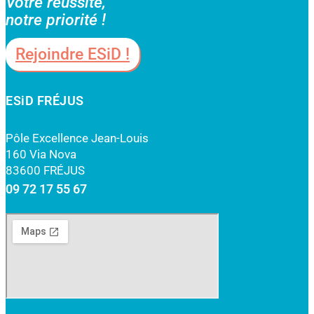
Votre réussite,
notre priorité !
Rejoindre ESiD !
ESiD FRÉJUS
Pôle Excellence Jean-Louis
160 Via Nova
83600 FRÉJUS
09 72 17 55 67