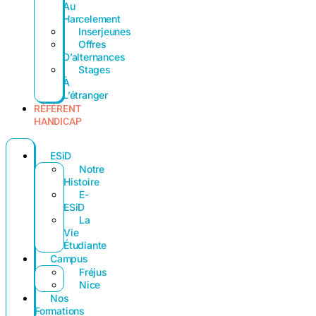
Au
Harcelement
Inserjeunes
Offres
D’alternances
Stages
À
L’étranger
RÉFÉRENT
HANDICAP
ESiD
Notre
Histoire
E-
ESiD
La
Vie
Étudiante
Campus
Fréjus
Nice
Nos
Formations