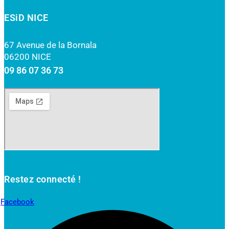
ESiD NICE
67 Avenue de la Bornala
06200 NICE
09 86 07 36 73
Restez connecté !
Facebook