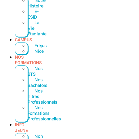
Notre
Histoire
E-
ESiD
La
Vie
Étudiante
CAMPUS
Fréjus
Nice
NOS
FORMATIONS
Nos
BTS
Nos
Bachelors
Nos
Titres
Professionnels
Nos
Formations
Professionnelles
INFO
JEUNE
Non