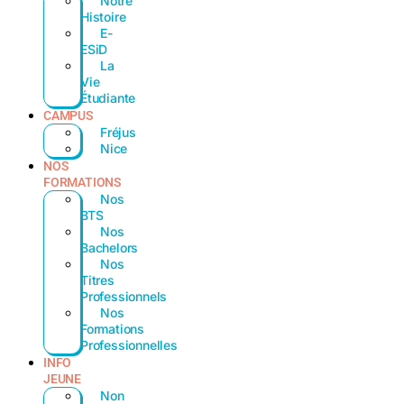
Notre
Histoire
E-
ESiD
La
Vie
Étudiante
CAMPUS
Fréjus
Nice
NOS
FORMATIONS
Nos
BTS
Nos
Bachelors
Nos
Titres
Professionnels
Nos
Formations
Professionnelles
INFO
JEUNE
Non