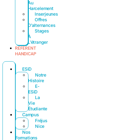
Au
Harcelement
Inserjeunes
Offres
D’alternances
Stages
À
L’étranger
RÉFÉRENT
HANDICAP
ESiD
Notre
Histoire
E-
ESiD
La
Vie
Étudiante
Campus
Fréjus
Nice
Nos
Formations