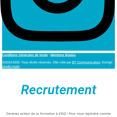
Conditions Générales de Vente
.
Mentions légales
©2024 ESiD. Tous droits réservés.
Site créé par
BT Communication
. Design
studio:mate
Recrutement
Devenez acteur de la formation à ESiD ! Pour nous rejoindre comme