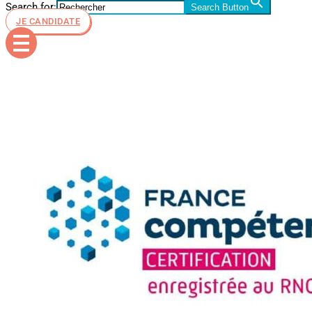
Search for:
Search Button
JE CANDIDATE
362117224