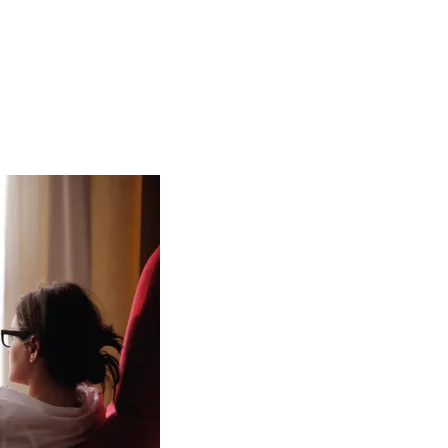
ejus-brignoles
ctee