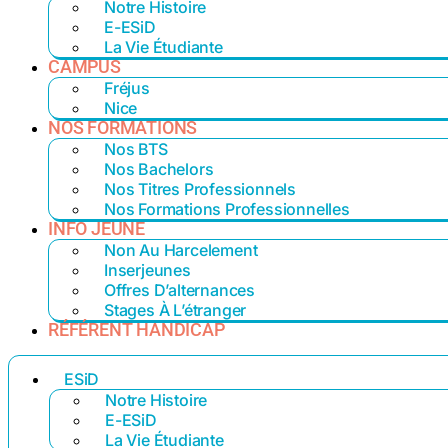
Notre Histoire
E-ESiD
La Vie Étudiante
CAMPUS
Fréjus
Nice
NOS FORMATIONS
Nos BTS
Nos Bachelors
Nos Titres Professionnels
Nos Formations Professionnelles
INFO JEUNE
Non Au Harcelement
Inserjeunes
Offres D’alternances
Stages À L’étranger
RÉFÉRENT HANDICAP
ESiD
Notre Histoire
E-ESiD
La Vie Étudiante