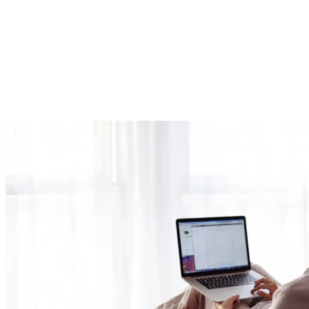
esid-nice-fr
ecole-conne