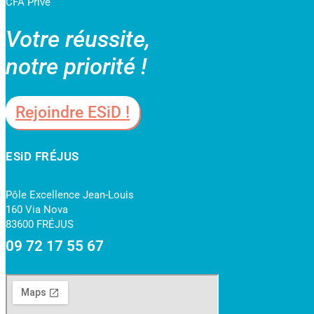
CFA Privé
Votre réussite,
notre priorité !
Rejoindre ESiD !
ESiD FRÉJUS
Pôle Excellence Jean-Louis
160 Via Nova
83600 FRÉJUS
09 72 17 55 67