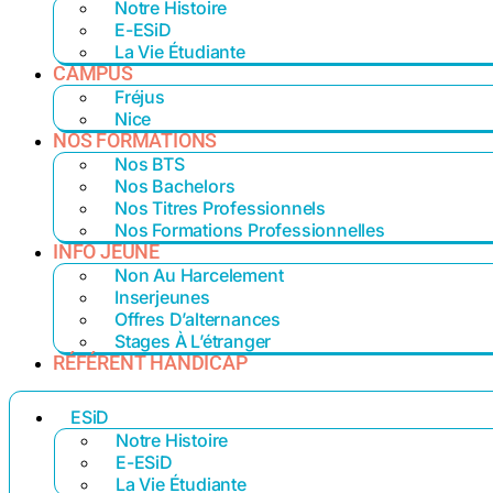
Notre Histoire
E-ESiD
La Vie Étudiante
CAMPUS
Fréjus
Nice
NOS FORMATIONS
Nos BTS
Nos Bachelors
Nos Titres Professionnels
Nos Formations Professionnelles
INFO JEUNE
Non Au Harcelement
Inserjeunes
Offres D’alternances
Stages À L’étranger
RÉFÉRENT HANDICAP
ESiD
Notre Histoire
E-ESiD
La Vie Étudiante