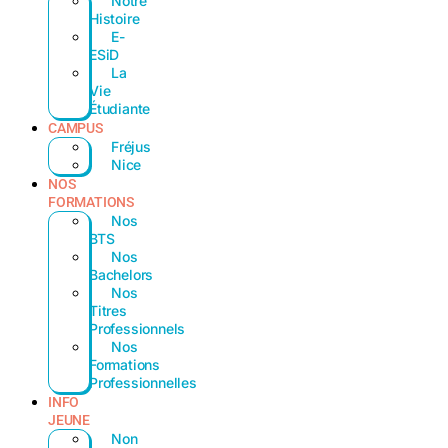
Notre
Histoire
E-
ESiD
La
Vie
Étudiante
CAMPUS
Fréjus
Nice
NOS
FORMATIONS
Nos
BTS
Nos
Bachelors
Nos
Titres
Professionnels
Nos
Formations
Professionnelles
INFO
JEUNE
Non