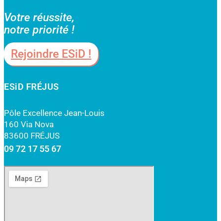
Votre réussite,
notre priorité !
Rejoindre ESiD !
ESiD FRÉJUS
Pôle Excellence Jean-Louis
160 Via Nova
83600 FRÉJUS
09 72 17 55 67