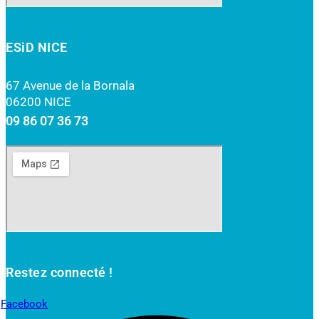
ESiD NICE
67 Avenue de la Bornala
06200 NICE
09 86 07 36 73
Restez connecté !
Facebook