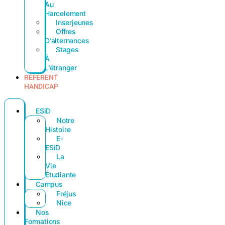
Au
Harcelement
Inserjeunes
Offres
D’alternances
Stages
À
L’étranger
RÉFÉRENT
HANDICAP
ESiD
Notre
Histoire
E-
ESiD
La
Vie
Étudiante
Campus
Fréjus
Nice
Nos
Formations