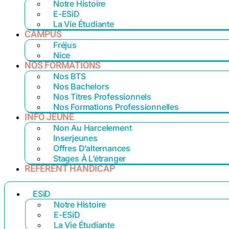
Notre Histoire
E-ESiD
La Vie Étudiante
CAMPUS
Fréjus
Nice
NOS FORMATIONS
Nos BTS
Nos Bachelors
Nos Titres Professionnels
Nos Formations Professionnelles
INFO JEUNE
Non Au Harcelement
Inserjeunes
Offres D’alternances
Stages À L’étranger
RÉFÉRENT HANDICAP
ESiD
Notre Histoire
E-ESiD
La Vie Étudiante