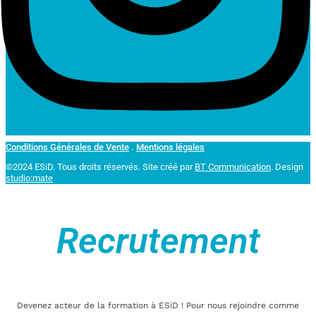
Conditions Générales de Vente
.
Mentions légales
©2024 ESiD. Tous droits réservés.
Site créé par
BT Communication
. Design
studio:mate
Recrutement
Devenez acteur de la formation à ESiD ! Pour nous rejoindre comme