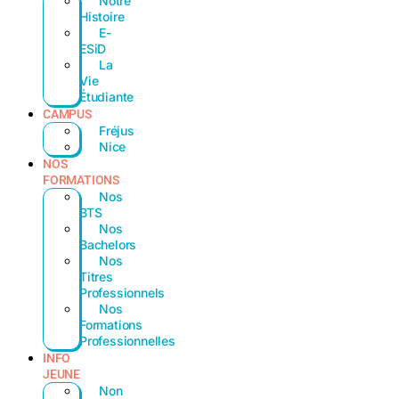
Notre
Histoire
E-
ESiD
La
Vie
Étudiante
CAMPUS
Fréjus
Nice
NOS
FORMATIONS
Nos
BTS
Nos
Bachelors
Nos
Titres
Professionnels
Nos
Formations
Professionnelles
INFO
JEUNE
Non