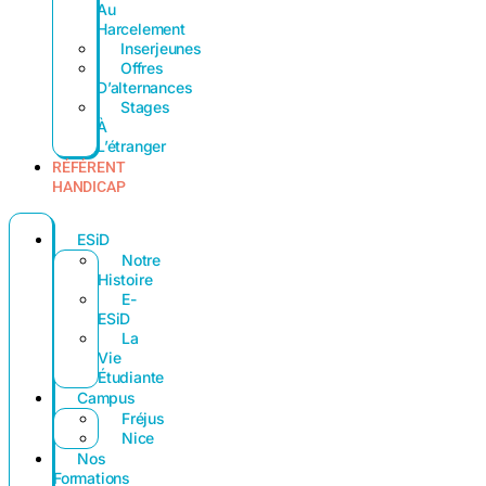
Au
Harcelement
Inserjeunes
Offres
D’alternances
Stages
À
L’étranger
RÉFÉRENT
HANDICAP
ESiD
Notre
Histoire
E-
ESiD
La
Vie
Étudiante
Campus
Fréjus
Nice
Nos
Formations