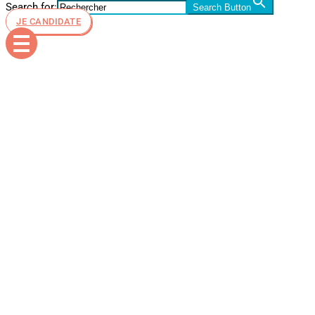
Search for:
Search Button
JE CANDIDATE
ESiD – Fin
d’année
étudiante
2022