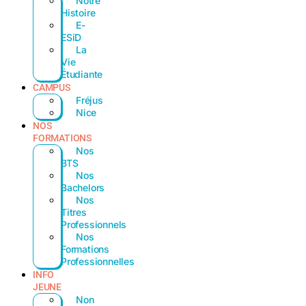
Notre
Histoire
E-
ESiD
La
Vie
Étudiante
CAMPUS
Fréjus
Nice
NOS
FORMATIONS
Nos
BTS
Nos
Bachelors
Nos
Titres
Professionnels
Nos
Formations
Professionnelles
INFO
JEUNE
Non