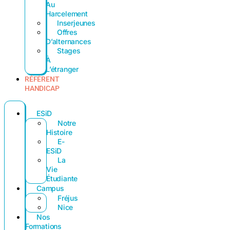
Au
Harcelement
Inserjeunes
Offres
D’alternances
Stages
À
L’étranger
RÉFÉRENT
HANDICAP
ESiD
Notre
Histoire
E-
ESiD
La
Vie
Étudiante
Campus
Fréjus
Nice
Nos
Formations