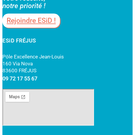
notre priorité !
Rejoindre ESiD !
ESiD FRÉJUS
Pôle Excellence Jean-Louis
160 Via Nova
83600 FRÉJUS
09 72 17 55 67