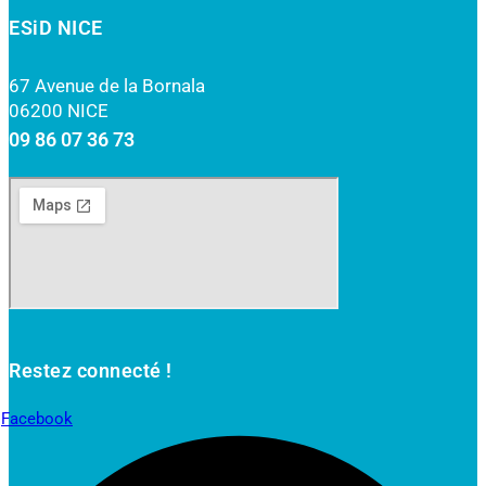
ESiD NICE
67 Avenue de la Bornala
06200 NICE
09 86 07 36 73
Restez connecté !
Facebook