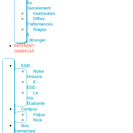
Au
Harcelement
Inserjeunes
Offres
D’alternances
Stages
À
L’étranger
RÉFÉRENT
HANDICAP
ESiD
Notre
Histoire
E-
ESiD
La
Vie
Étudiante
Campus
Fréjus
Nice
Nos
Formations