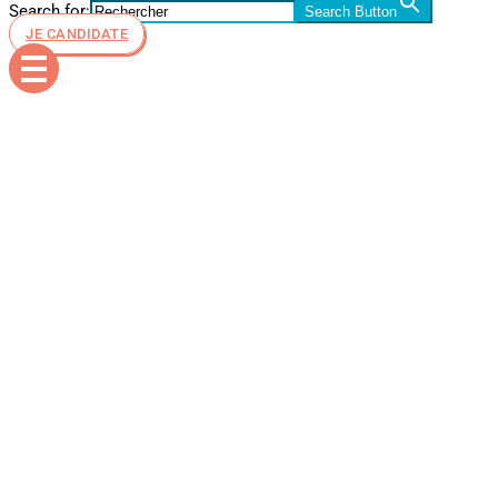
Search for:
Search Button
JE CANDIDATE
Laboratoire
Informatiqu
fini -ESiD-
Nice