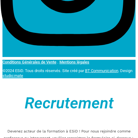
Conditions Générales de Vente
.
Mentions légales
©2024 ESiD. Tous droits réservés.
Site créé par
BT Communication
. Design
studio:mate
Recrutement
Devenez acteur de la formation à ESiD ! Pour nous rejoindre comme