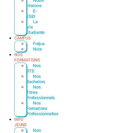
Notre
Histoire
E-
ESiD
La
Vie
Étudiante
CAMPUS
Fréjus
Nice
NOS
FORMATIONS
Nos
BTS
Nos
Bachelors
Nos
Titres
Professionnels
Nos
Formations
Professionnelles
INFO
JEUNE
Non