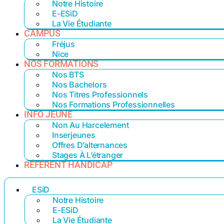
Notre Histoire
E-ESiD
La Vie Étudiante
CAMPUS
Fréjus
Nice
NOS FORMATIONS
Nos BTS
Nos Bachelors
Nos Titres Professionnels
Nos Formations Professionnelles
INFO JEUNE
Non Au Harcelement
Inserjeunes
Offres D’alternances
Stages À L’étranger
RÉFÉRENT HANDICAP
ESiD
Notre Histoire
E-ESiD
La Vie Étudiante