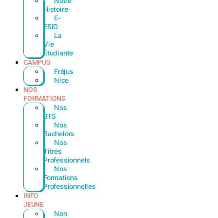
Notre
Histoire
E-
ESiD
La
Vie
Étudiante
CAMPUS
Fréjus
Nice
NOS
FORMATIONS
Nos
BTS
Nos
Bachelors
Nos
Titres
Professionnels
Nos
Formations
Professionnelles
INFO
JEUNE
Non