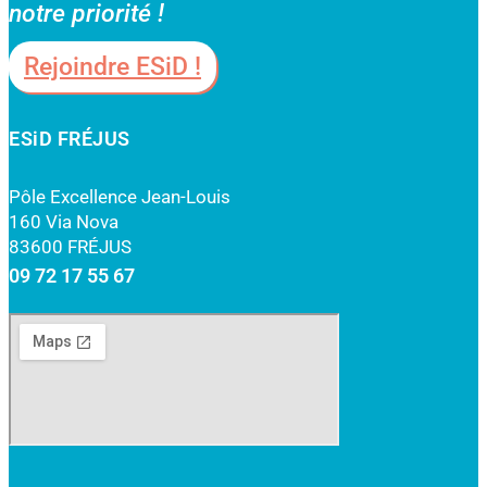
notre priorité !
Rejoindre ESiD !
ESiD FRÉJUS
Pôle Excellence Jean-Louis
160 Via Nova
83600 FRÉJUS
09 72 17 55 67