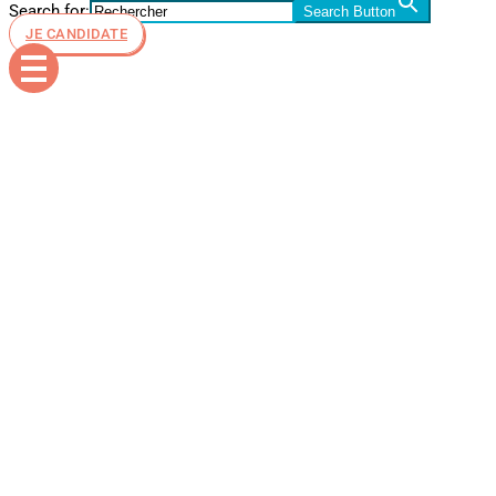
Search for:
Search Button
JE CANDIDATE
Évolution
de carrière
après une
école de