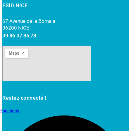
ESiD NICE
67 Avenue de la Bornala
06200 NICE
09 86 07 36 73
Restez connecté !
Facebook