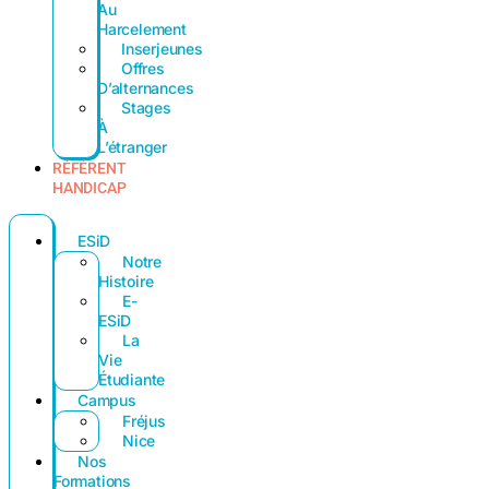
Au
Harcelement
Inserjeunes
Offres
D’alternances
Stages
À
L’étranger
RÉFÉRENT
HANDICAP
ESiD
Notre
Histoire
E-
ESiD
La
Vie
Étudiante
Campus
Fréjus
Nice
Nos
Formations