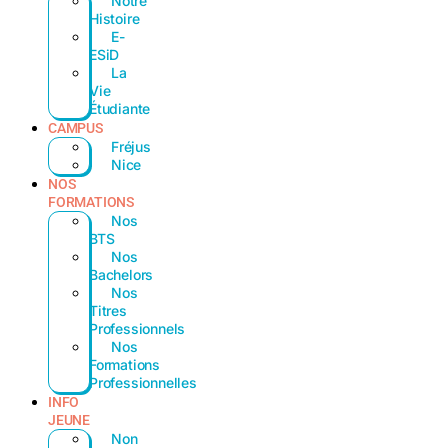
Notre
Histoire
E-
ESiD
La
Vie
Étudiante
CAMPUS
Fréjus
Nice
NOS
FORMATIONS
Nos
BTS
Nos
Bachelors
Nos
Titres
Professionnels
Nos
Formations
Professionnelles
INFO
JEUNE
Non