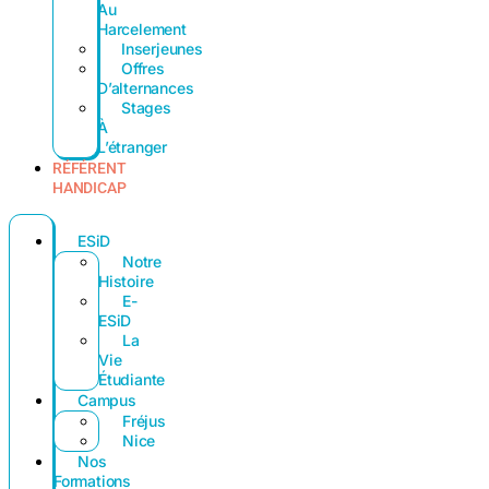
Au
Harcelement
Inserjeunes
Offres
D’alternances
Stages
À
L’étranger
RÉFÉRENT
HANDICAP
ESiD
Notre
Histoire
E-
ESiD
La
Vie
Étudiante
Campus
Fréjus
Nice
Nos
Formations