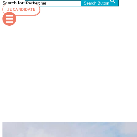
Search for:
Search Button
JE CANDIDATE
école
commerce
Nice