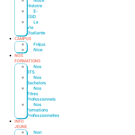
Notre
Histoire
E-
ESiD
La
Vie
Étudiante
CAMPUS
Fréjus
Nice
NOS
FORMATIONS
Nos
BTS
Nos
Bachelors
Nos
Titres
Professionnels
Nos
Formations
Professionnelles
INFO
JEUNE
Non