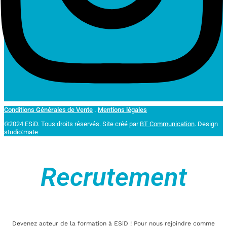
Conditions Générales de Vente
.
Mentions légales
©2024 ESiD. Tous droits réservés.
Site créé par
BT Communication
. Design
studio:mate
Recrutement
Devenez acteur de la formation à ESiD ! Pour nous rejoindre comme