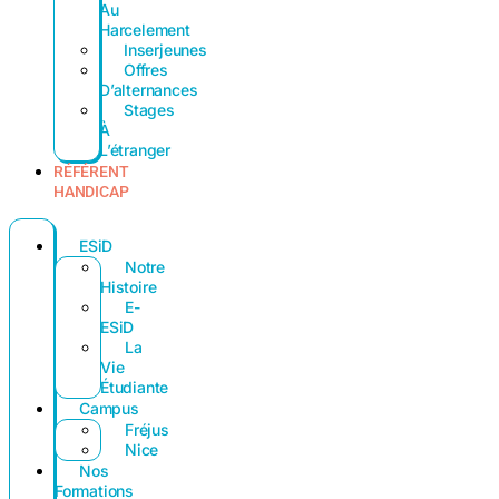
Au
Harcelement
Inserjeunes
Offres
D’alternances
Stages
À
L’étranger
RÉFÉRENT
HANDICAP
ESiD
Notre
Histoire
E-
ESiD
La
Vie
Étudiante
Campus
Fréjus
Nice
Nos
Formations