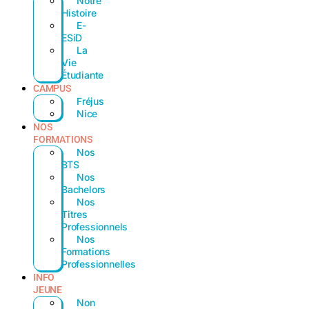
Notre
Histoire
E-
ESiD
La
Vie
Étudiante
CAMPUS
Fréjus
Nice
NOS
FORMATIONS
Nos
BTS
Nos
Bachelors
Nos
Titres
Professionnels
Nos
Formations
Professionnelles
INFO
JEUNE
Non