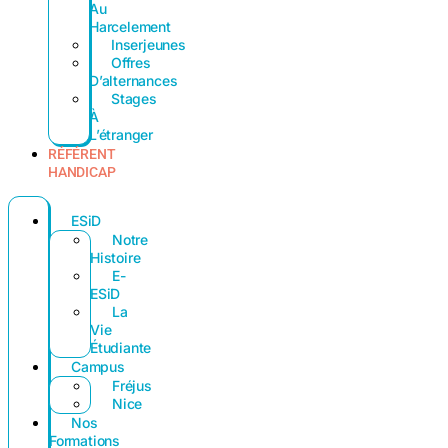
Au
Harcelement
Inserjeunes
Offres
D’alternances
Stages
À
L’étranger
RÉFÉRENT
HANDICAP
ESiD
Notre
Histoire
E-
ESiD
La
Vie
Étudiante
Campus
Fréjus
Nice
Nos
Formations