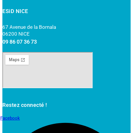
ESiD NICE
67 Avenue de la Bornala
06200 NICE
09 86 07 36 73
Restez connecté !
Facebook