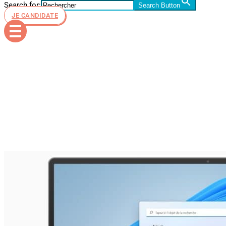
Search for:
Search Button
JE CANDIDATE
start-menu-
win11