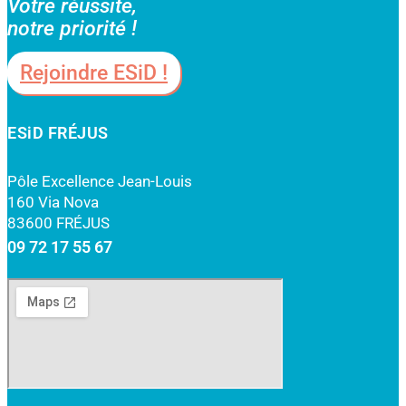
Votre réussite,
notre priorité !
Rejoindre ESiD !
ESiD FRÉJUS
Pôle Excellence Jean-Louis
160 Via Nova
83600 FRÉJUS
09 72 17 55 67