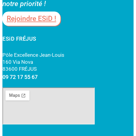
notre priorité !
Rejoindre ESiD !
ESiD FRÉJUS
Pôle Excellence Jean-Louis
160 Via Nova
83600 FRÉJUS
09 72 17 55 67