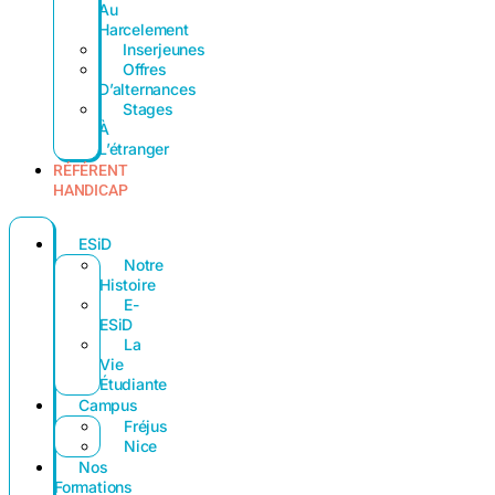
Au
Harcelement
Inserjeunes
Offres
D’alternances
Stages
À
L’étranger
RÉFÉRENT
HANDICAP
ESiD
Notre
Histoire
E-
ESiD
La
Vie
Étudiante
Campus
Fréjus
Nice
Nos
Formations