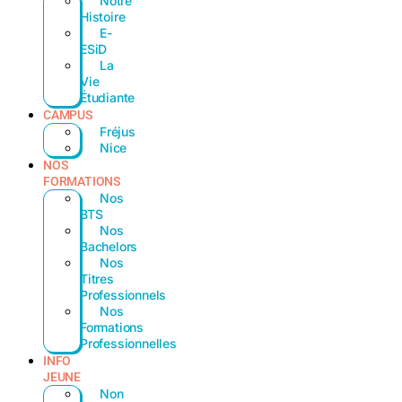
Notre
Histoire
E-
ESiD
La
Vie
Étudiante
CAMPUS
Fréjus
Nice
NOS
FORMATIONS
Nos
BTS
Nos
Bachelors
Nos
Titres
Professionnels
Nos
Formations
Professionnelles
INFO
JEUNE
Non