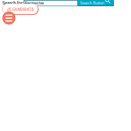
Search for:
Search Button
JE CANDIDATE
CLes
avantages
de Nice
pour les