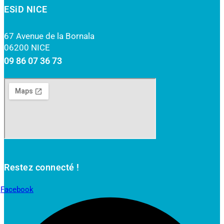
ESiD NICE
67 Avenue de la Bornala
06200 NICE
09 86 07 36 73
Restez connecté !
Facebook