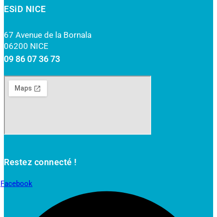
ESiD NICE
67 Avenue de la Bornala
06200 NICE
09 86 07 36 73
Restez connecté !
Facebook