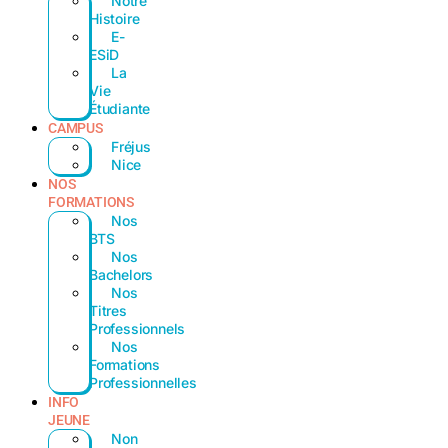
Notre
Histoire
E-
ESiD
La
Vie
Étudiante
CAMPUS
Fréjus
Nice
NOS
FORMATIONS
Nos
BTS
Nos
Bachelors
Nos
Titres
Professionnels
Nos
Formations
Professionnelles
INFO
JEUNE
Non