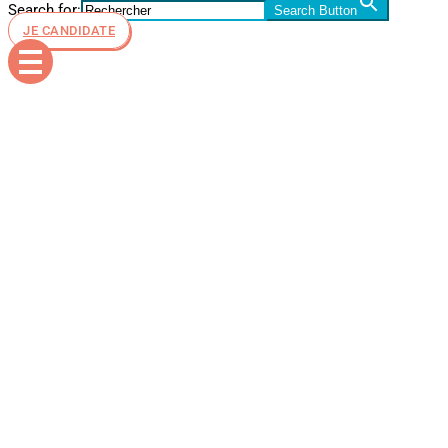
Search for:
Search Button
JE CANDIDATE
Les
avantages
de Nice
pour les