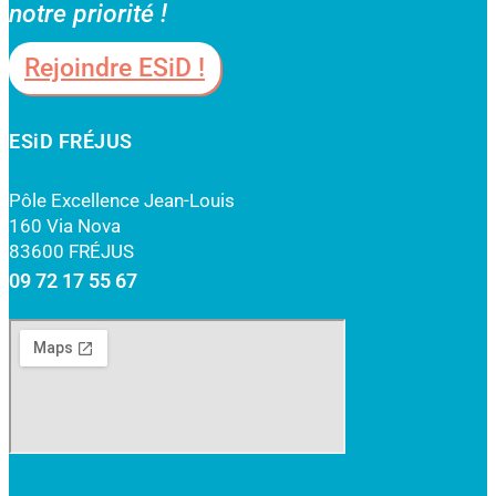
notre priorité !
Rejoindre ESiD !
ESiD FRÉJUS
Pôle Excellence Jean-Louis
160 Via Nova
83600 FRÉJUS
09 72 17 55 67