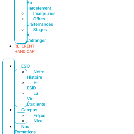
Au
Harcelement
Inserjeunes
Offres
D’alternances
Stages
À
L’étranger
RÉFÉRENT
HANDICAP
ESiD
Notre
Histoire
E-
ESiD
La
Vie
Étudiante
Campus
Fréjus
Nice
Nos
Formations