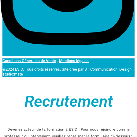
Conditions Générales de Vente
.
Mentions légales
©2024 ESiD. Tous droits réservés.
Site créé par
BT Communication
. Design
studio:mate
Recrutement
Devenez acteur de la formation à ESiD ! Pour nous rejoindre comme
professeur ou intervenant, veuillez renseigner le formulaire ci-dessous :