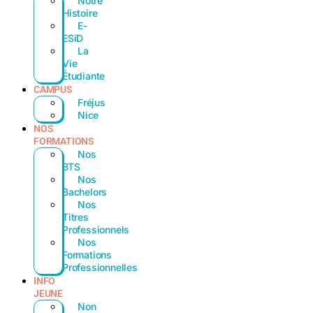
Notre
Histoire
E-
ESiD
La
Vie
Étudiante
CAMPUS
Fréjus
Nice
NOS
FORMATIONS
Nos
BTS
Nos
Bachelors
Nos
Titres
Professionnels
Nos
Formations
Professionnelles
INFO
JEUNE
Non