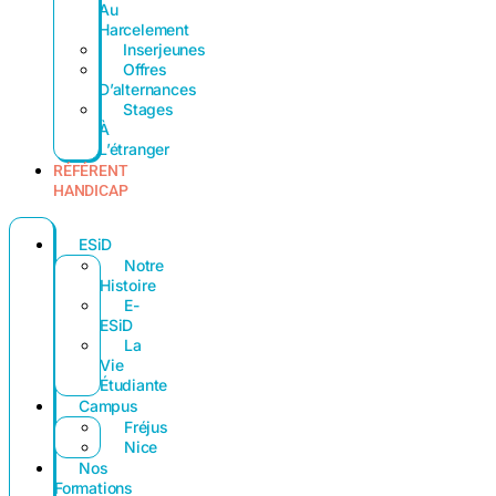
Au
Harcelement
Inserjeunes
Offres
D’alternances
Stages
À
L’étranger
RÉFÉRENT
HANDICAP
ESiD
Notre
Histoire
E-
ESiD
La
Vie
Étudiante
Campus
Fréjus
Nice
Nos
Formations