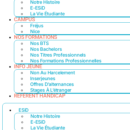
Notre Histoire
E-ESiD
La Vie Étudiante
CAMPUS
Fréjus
Nice
NOS FORMATIONS
Nos BTS
Nos Bachelors
Nos Titres Professionnels
Nos Formations Professionnelles
INFO JEUNE
Non Au Harcelement
Inserjeunes
Offres D’alternances
Stages À L’étranger
RÉFÉRENT HANDICAP
ESiD
Notre Histoire
E-ESiD
La Vie Étudiante