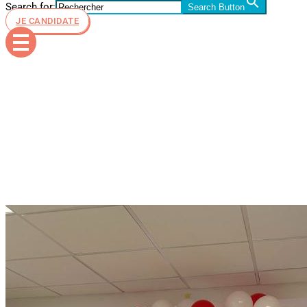
Search for:
Search Button
JE CANDIDATE
noel esid
frejus 2023