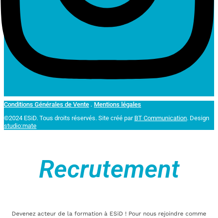
Conditions Générales de Vente
.
Mentions légales
©2024 ESiD. Tous droits réservés.
Site créé par
BT Communication
. Design
studio:mate
Recrutement
Devenez acteur de la formation à ESiD ! Pour nous rejoindre comme