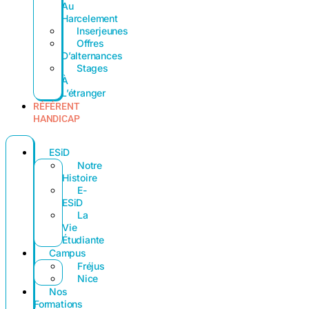
Au
Harcelement
Inserjeunes
Offres
D’alternances
Stages
À
L’étranger
RÉFÉRENT
HANDICAP
ESiD
Notre
Histoire
E-
ESiD
La
Vie
Étudiante
Campus
Fréjus
Nice
Nos
Formations