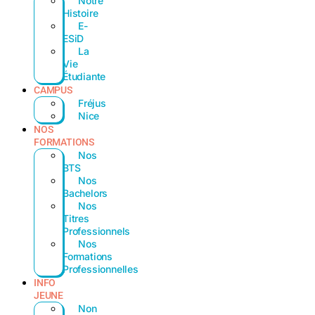
Notre
Histoire
E-
ESiD
La
Vie
Étudiante
CAMPUS
Fréjus
Nice
NOS
FORMATIONS
Nos
BTS
Nos
Bachelors
Nos
Titres
Professionnels
Nos
Formations
Professionnelles
INFO
JEUNE
Non