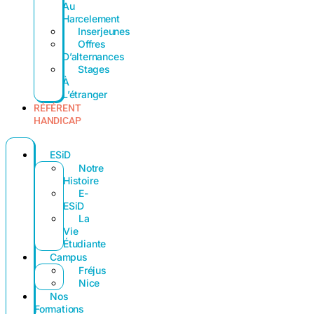
Au
Harcelement
Inserjeunes
Offres
D’alternances
Stages
À
L’étranger
RÉFÉRENT
HANDICAP
ESiD
Notre
Histoire
E-
ESiD
La
Vie
Étudiante
Campus
Fréjus
Nice
Nos
Formations