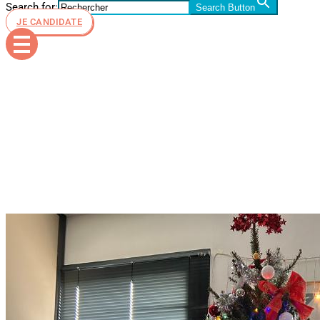
Search for:
Search Button
JE CANDIDATE
noel esid
frejus 2023