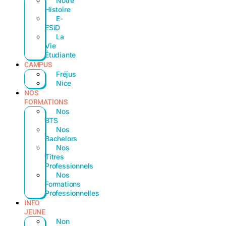
Notre
Histoire
E-
ESiD
La
Vie
Étudiante
CAMPUS
Fréjus
Nice
NOS
FORMATIONS
Nos
BTS
Nos
Bachelors
Nos
Titres
Professionnels
Nos
Formations
Professionnelles
INFO
JEUNE
Non