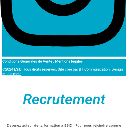
Conditions Générales de Vente
.
Mentions légales
©2024 ESiD. Tous droits réservés.
Site créé par
BT Communication
. Design
studio:mate
Recrutement
Devenez acteur de la formation à ESiD ! Pour nous rejoindre comme