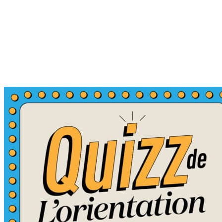
studiomate
Post1