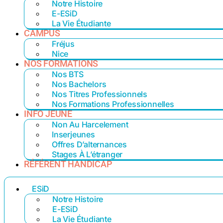
Notre Histoire
E-ESiD
La Vie Étudiante
CAMPUS
Fréjus
Nice
NOS FORMATIONS
Nos BTS
Nos Bachelors
Nos Titres Professionnels
Nos Formations Professionnelles
INFO JEUNE
Non Au Harcelement
Inserjeunes
Offres D’alternances
Stages À L’étranger
RÉFÉRENT HANDICAP
ESiD
Notre Histoire
E-ESiD
La Vie Étudiante