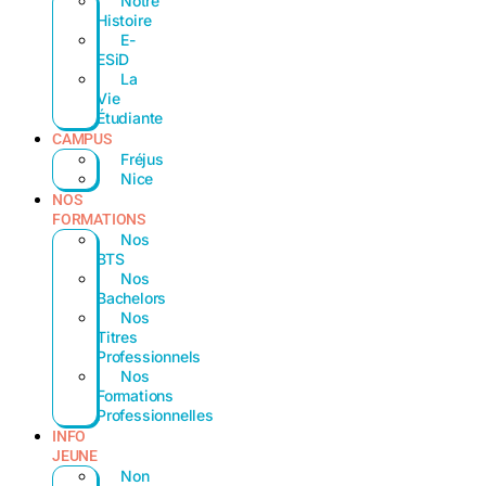
Notre
Histoire
E-
ESiD
La
Vie
Étudiante
CAMPUS
Fréjus
Nice
NOS
FORMATIONS
Nos
BTS
Nos
Bachelors
Nos
Titres
Professionnels
Nos
Formations
Professionnelles
INFO
JEUNE
Non