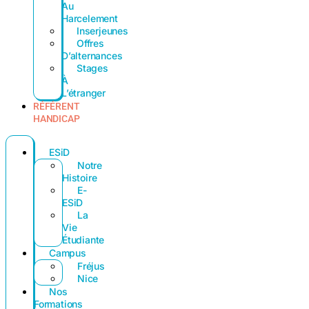
Au
Harcelement
Inserjeunes
Offres
D’alternances
Stages
À
L’étranger
RÉFÉRENT
HANDICAP
ESiD
Notre
Histoire
E-
ESiD
La
Vie
Étudiante
Campus
Fréjus
Nice
Nos
Formations