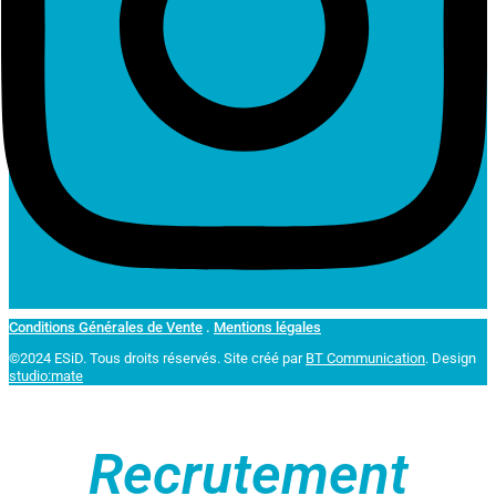
Conditions Générales de Vente
.
Mentions légales
©2024 ESiD. Tous droits réservés.
Site créé par
BT Communication
. Design
studio:mate
Recrutement