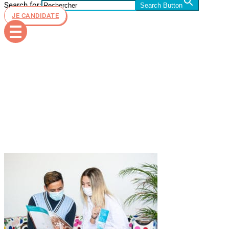
Search for:
Search Button
JE CANDIDATE
rentrée
scolaire