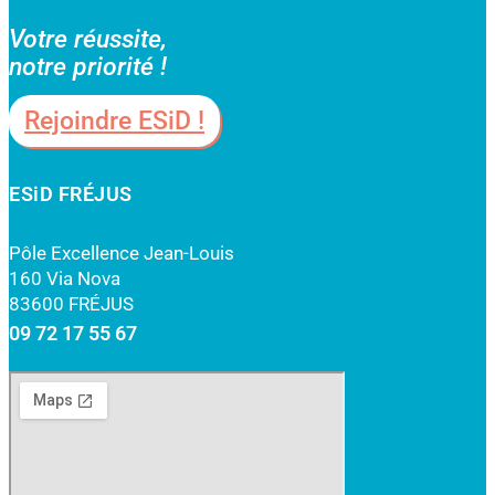
Votre réussite,
notre priorité !
Rejoindre ESiD !
ESiD FRÉJUS
Pôle Excellence Jean-Louis
160 Via Nova
83600 FRÉJUS
09 72 17 55 67