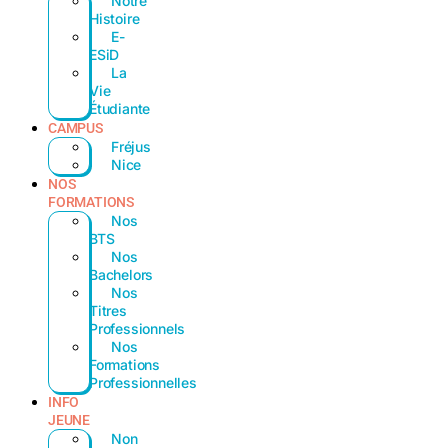
Notre
Histoire
E-
ESiD
La
Vie
Étudiante
CAMPUS
Fréjus
Nice
NOS
FORMATIONS
Nos
BTS
Nos
Bachelors
Nos
Titres
Professionnels
Nos
Formations
Professionnelles
INFO
JEUNE
Non