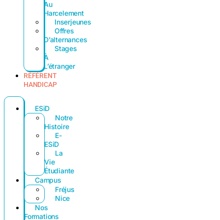
Au
Harcelement
Inserjeunes
Offres
D’alternances
Stages
À
L’étranger
RÉFÉRENT
HANDICAP
ESiD
Notre
Histoire
E-
ESiD
La
Vie
Étudiante
Campus
Fréjus
Nice
Nos
Formations