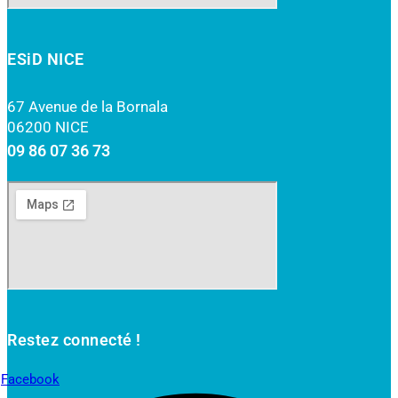
ESiD NICE
67 Avenue de la Bornala
06200 NICE
09 86 07 36 73
Restez connecté !
Facebook