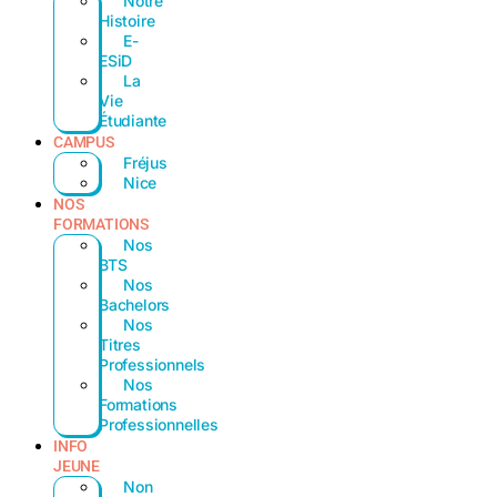
Notre
Histoire
E-
ESiD
La
Vie
Étudiante
CAMPUS
Fréjus
Nice
NOS
FORMATIONS
Nos
BTS
Nos
Bachelors
Nos
Titres
Professionnels
Nos
Formations
Professionnelles
INFO
JEUNE
Non