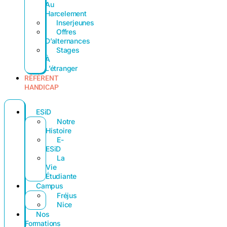
Au
Harcelement
Inserjeunes
Offres
D’alternances
Stages
À
L’étranger
RÉFÉRENT
HANDICAP
ESiD
Notre
Histoire
E-
ESiD
La
Vie
Étudiante
Campus
Fréjus
Nice
Nos
Formations