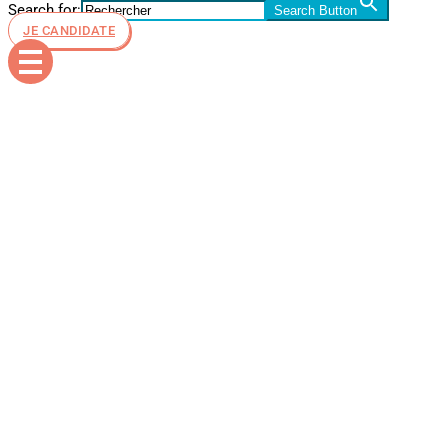
Search for:
Search Button
JE CANDIDATE
esid-dance-
soiree-
cloture-
annee-