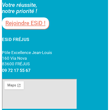
Votre réussite,
notre priorité !
Rejoindre ESiD !
ESiD FRÉJUS
Pôle Excellence Jean-Louis
160 Via Nova
83600 FRÉJUS
09 72 17 55 67