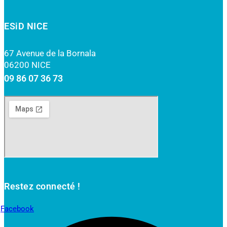
ESiD NICE
67 Avenue de la Bornala
06200 NICE
09 86 07 36 73
Restez connecté !
Facebook