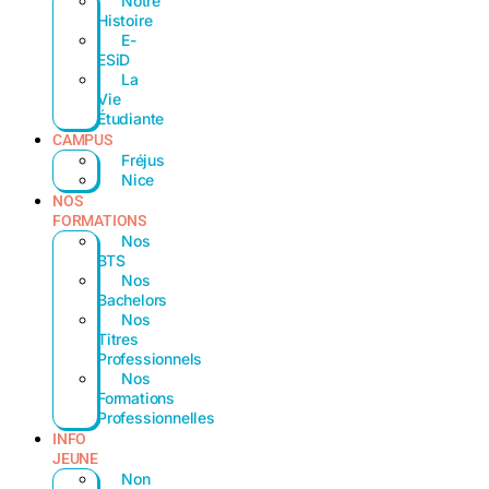
Notre
Histoire
E-
ESiD
La
Vie
Étudiante
CAMPUS
Fréjus
Nice
NOS
FORMATIONS
Nos
BTS
Nos
Bachelors
Nos
Titres
Professionnels
Nos
Formations
Professionnelles
INFO
JEUNE
Non