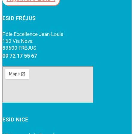
ESiD FRÉJUS
Pôle Excellence Jean-Louis
160 Via Nova
83600 FRÉJUS
09 72 17 55 67
ESiD NICE