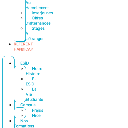
Au
Harcelement
Inserjeunes
Offres
D’alternances
Stages
À
L’étranger
RÉFÉRENT
HANDICAP
ESiD
Notre
Histoire
E-
ESiD
La
Vie
Étudiante
Campus
Fréjus
Nice
Nos
Formations