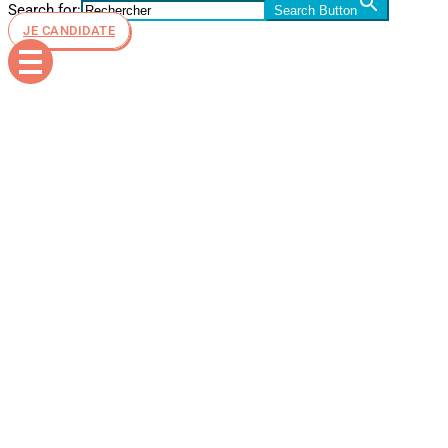
Search for:
Search Button
JE CANDIDATE
esid-dj-
soiree-
cloture-
annee