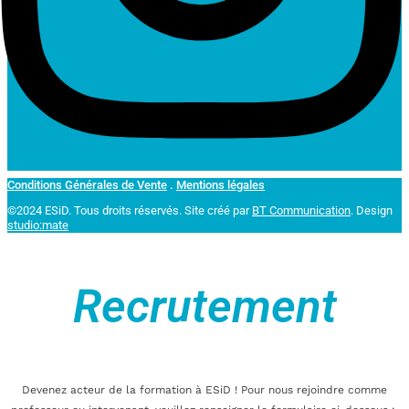
Conditions Générales de Vente
.
Mentions légales
©2024 ESiD. Tous droits réservés.
Site créé par
BT Communication
. Design
studio:mate
Recrutement
Devenez acteur de la formation à ESiD ! Pour nous rejoindre comme