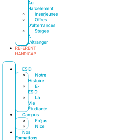
Au
Harcelement
Inserjeunes
Offres
D’alternances
Stages
À
L’étranger
RÉFÉRENT
HANDICAP
ESiD
Notre
Histoire
E-
ESiD
La
Vie
Étudiante
Campus
Fréjus
Nice
Nos
Formations