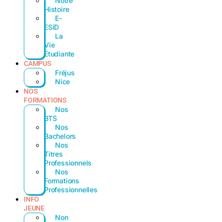
Notre
Histoire
E-
ESiD
La
Vie
Étudiante
CAMPUS
Fréjus
Nice
NOS
FORMATIONS
Nos
BTS
Nos
Bachelors
Nos
Titres
Professionnels
Nos
Formations
Professionnelles
INFO
JEUNE
Non