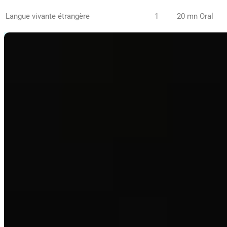
Langue vivante étrangère
1
20 mn
Oral