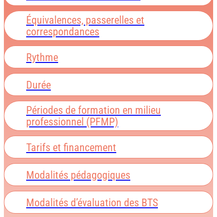
Équivalences, passerelles et
correspondances
Rythme
Durée
Périodes de formation en milieu
professionnel (PFMP)
Tarifs et financement
Modalités pédagogiques
Modalités d’évaluation des BTS