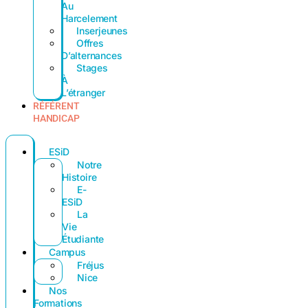
Au
Harcelement
Inserjeunes
Offres
D’alternances
Stages
À
L’étranger
RÉFÉRENT
HANDICAP
ESiD
Notre
Histoire
E-
ESiD
La
Vie
Étudiante
Campus
Fréjus
Nice
Nos
Formations