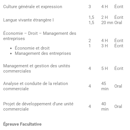
Culture générale et expression
3
4 H
Écrit
1,5
2 H
Écrit
Langue vivante étrangère I
1,5
20 mn
Oral
Économie – Droit – Management des
entreprises
2
4 H
Écrit
1
3 H
Écrit
Économie et droit
Management des entreprises
Management et gestion des unités
4
5 H
Écrit
commerciales
Analyse et conduite de la relation
45
4
Oral
commerciale
min
Projet de développement d’une unité
40
4
Oral
commerciale
min
Épreuve Facultative