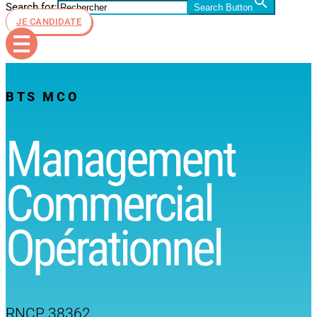
Search for:
Search Button
JE CANDIDATE
BTS MCO
Management
Commercial
Opérationnel
RNCP 38362