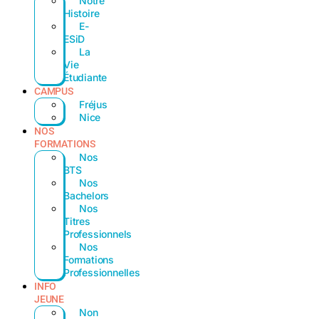
Notre
Histoire
E-
ESiD
La
Vie
Étudiante
CAMPUS
Fréjus
Nice
NOS
FORMATIONS
Nos
BTS
Nos
Bachelors
Nos
Titres
Professionnels
Nos
Formations
Professionnelles
INFO
JEUNE
Non