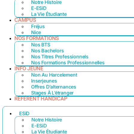
Notre Histoire
E-ESiD
La Vie Étudiante
CAMPUS
Fréjus
Nice
NOS FORMATIONS
Nos BTS
Nos Bachelors
Nos Titres Professionnels
Nos Formations Professionnelles
INFO JEUNE
Non Au Harcelement
Inserjeunes
Offres D’alternances
Stages À L’étranger
RÉFÉRENT HANDICAP
ESiD
Notre Histoire
E-ESiD
La Vie Étudiante