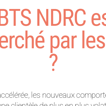
 BTS NDRC es
herché par les
?
ccélérée, les nouveaux comport
une clientèle de plus en plus vol