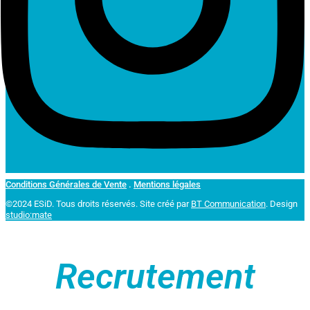
Conditions Générales de Vente
.
Mentions légales
©2024 ESiD. Tous droits réservés.
Site créé par
BT Communication
. Design
studio:mate
Recrutement