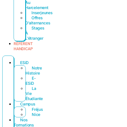
Au
Harcelement
Inserjeunes
Offres
D’alternances
Stages
À
L’étranger
RÉFÉRENT
HANDICAP
ESiD
Notre
Histoire
E-
ESiD
La
Vie
Étudiante
Campus
Fréjus
Nice
Nos
Formations