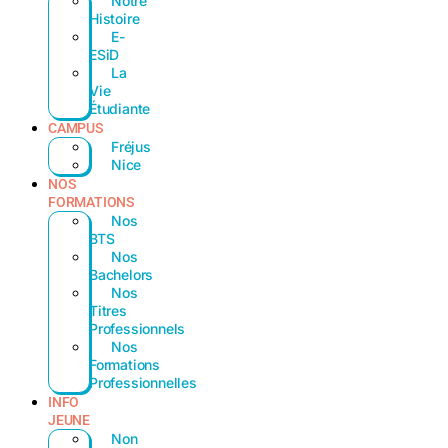
Notre
Histoire
E-
ESiD
La
Vie
Étudiante
CAMPUS
Fréjus
Nice
NOS
FORMATIONS
Nos
BTS
Nos
Bachelors
Nos
Titres
Professionnels
Nos
Formations
Professionnelles
INFO
JEUNE
Non