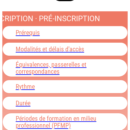
CRIPTION · PRÉ-INSCRIPTION
Prérequis
Modalités et délais d'accès
Équivalences, passerelles et
correspondances
Rythme
Durée
Périodes de formation en milieu
professionnel (PFMP)