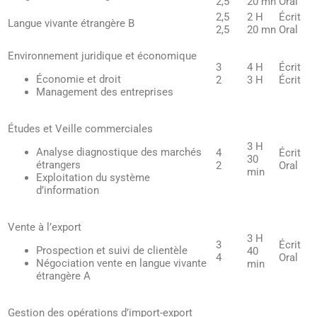
2,5
20 mn
Oral
2,5
2 H
Écrit
Langue vivante étrangère B
2,5
20 mn
Oral
Environnement juridique et économique
3
4 H
Écrit
Économie et droit
2
3 H
Écrit
Management des entreprises
Études et Veille commerciales
3 H
Analyse diagnostique des marchés
4
Écrit
30
étrangers
2
Oral
min
Exploitation du système
d’information
Vente à l’export
3 H
3
Écrit
Prospection et suivi de clientèle
40
4
Oral
Négociation vente en langue vivante
min
étrangère A
Gestion des opérations d’import-export