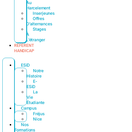
Au
Harcelement
Inserjeunes
Offres
D’alternances
Stages
À
L’étranger
RÉFÉRENT
HANDICAP
ESiD
Notre
Histoire
E-
ESiD
La
Vie
Étudiante
Campus
Fréjus
Nice
Nos
Formations