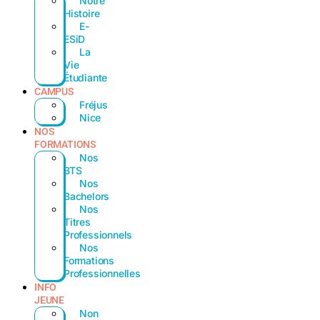
Notre
Histoire
E-
ESiD
La
Vie
Étudiante
CAMPUS
Fréjus
Nice
NOS
FORMATIONS
Nos
BTS
Nos
Bachelors
Nos
Titres
Professionnels
Nos
Formations
Professionnelles
INFO
JEUNE
Non